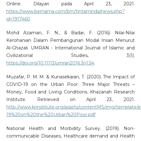
Online. Dilayari pada April 23, 2021.
https://www.bernama.com/bm/tintaminda/news.php?
id=1917460
Mohd Azaman, F. N., & Badar, F. (2016). Nilai-Nilai
Kerohanian Dalam Pembangunan Modal Insan Menurut
Al-Ghazali. UMRAN - International Journal of Islamic and
Civilizational Studies, 3(1).
https://doi.org/10.11113/umran2016.3n1.54
.
Muzafar, P. M. M. & Kunasekaran, T. (2020). The Impact of
COVID-19 on the Urban Poor: Three Major Threats –
Money, Food and Living Conditions. Khazanah Research
Institute. Retrieved on April 23, 2021.
http://www.krinstitute.org/assets/contentMS/img/templat
19%20on%20the%20Urban%20Poor.pdf
National Health and Morbidity Survey. (2019). Non-
communicable Diseases, Healthcare demand and Health