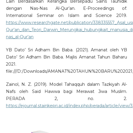
Lain Berdasarkan Kerangka Bersepadu Sains Tauhidik
dengan Nas-Nas Al-Qur’an. E-Proceedings of:
International Seminar on Islam and Science 2019.
https://www.researchgate.net/publication/338335557_Asal_u
Qur'an_dan_Teori_Darwin_Merungkai_hubungkait_manusia_d
nas_al-Qur'an
YB Dato’ Sri Adham Bin Baba. (2021). Amanat oleh YB
Dato’ Sri Adham Bin Baba. Majlis Amanat Tahun Baharu
2021.
file:///D:/Downloads/AMANAT%20TAHUN%20BARU%202021
Zainol, N. Z. (2019). Model Tahaqquh dalam Tazkiyah Al-
Nafs oleh Said Hawwa bagi Merawat Jiwa Muslim.
PERADA 2, no. 2.
https://ejournal.stainkepri.ac.id/index.php/perada/article/view/