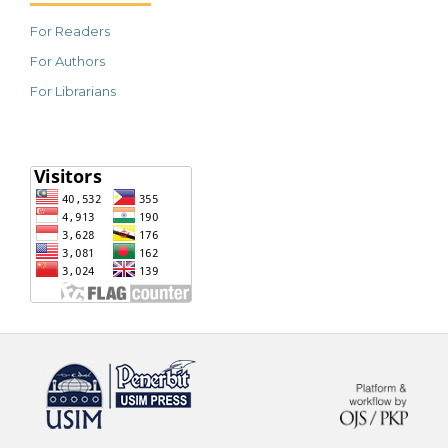
For Readers
For Authors
For Librarians
خرید vpn