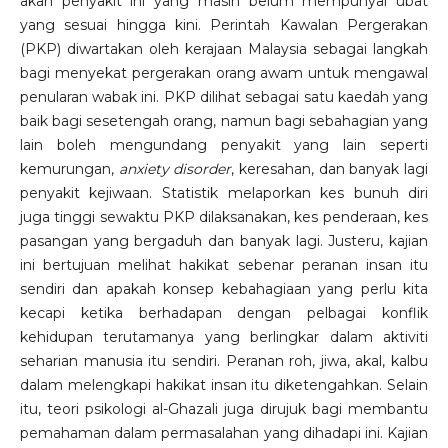
akan penyakit ini yang masih belum mempunyai ubat
yang sesuai hingga kini. Perintah Kawalan Pergerakan
(PKP) diwartakan oleh kerajaan Malaysia sebagai langkah
bagi menyekat pergerakan orang awam untuk mengawal
penularan wabak ini. PKP dilihat sebagai satu kaedah yang
baik bagi sesetengah orang, namun bagi sebahagian yang
lain boleh mengundang penyakit yang lain seperti
kemurungan,
anxiety disorder
, keresahan, dan banyak lagi
penyakit kejiwaan. Statistik melaporkan kes bunuh diri
juga tinggi sewaktu PKP dilaksanakan, kes penderaan, kes
pasangan yang bergaduh dan banyak lagi. Justeru, kajian
ini bertujuan melihat hakikat sebenar peranan insan itu
sendiri dan apakah konsep kebahagiaan yang perlu kita
kecapi ketika berhadapan dengan pelbagai konflik
kehidupan terutamanya yang berlingkar dalam aktiviti
seharian manusia itu sendiri. Peranan roh, jiwa, akal, kalbu
dalam melengkapi hakikat insan itu diketengahkan. Selain
itu, teori psikologi al-Ghazali juga dirujuk bagi membantu
pemahaman dalam permasalahan yang dihadapi ini. Kajian