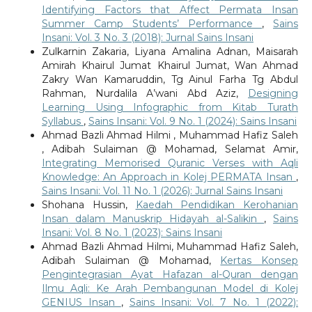
Identifying Factors that Affect Permata Insan
Summer Camp Students’ Performance
,
Sains
Insani: Vol. 3 No. 3 (2018): Jurnal Sains Insani
Zulkarnin Zakaria, Liyana Amalina Adnan, Maisarah
Amirah Khairul Jumat Khairul Jumat, Wan Ahmad
Zakry Wan Kamaruddin, Tg Ainul Farha Tg Abdul
Rahman, Nurdalila A’wani Abd Aziz,
Designing
Learning Using Infographic from Kitab Turath
Syllabus
,
Sains Insani: Vol. 9 No. 1 (2024): Sains Insani
Ahmad Bazli Ahmad Hilmi , Muhammad Hafiz Saleh
, Adibah Sulaiman @ Mohamad, Selamat Amir,
Integrating Memorised Quranic Verses with Aqli
Knowledge: An Approach in Kolej PERMATA Insan
,
Sains Insani: Vol. 11 No. 1 (2026): Jurnal Sains Insani
Shohana Hussin,
Kaedah Pendidikan Kerohanian
Insan dalam Manuskrip Hidayah al-Salikin
,
Sains
Insani: Vol. 8 No. 1 (2023): Sains Insani
Ahmad Bazli Ahmad Hilmi, Muhammad Hafiz Saleh,
Adibah Sulaiman @ Mohamad,
Kertas Konsep
Pengintegrasian Ayat Hafazan al-Quran dengan
Ilmu Aqli: Ke Arah Pembangunan Model di Kolej
GENIUS Insan
,
Sains Insani: Vol. 7 No. 1 (2022):