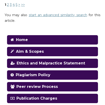
1
2
3
4
5
>
>>
You may also
start an advanced similarity search
for this
article.
Home
Aim & Scopes
Ethics and Malpractice Statement
Plagiarism Policy
Peer review Process
Publication Charges