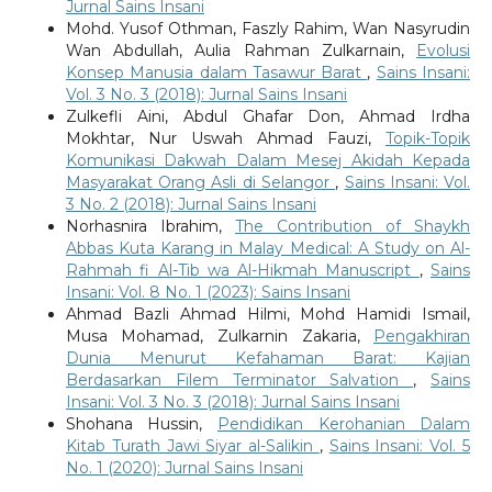
Jurnal Sains Insani
Mohd. Yusof Othman, Faszly Rahim, Wan Nasyrudin
Wan Abdullah, Aulia Rahman Zulkarnain,
Evolusi
Konsep Manusia dalam Tasawur Barat
,
Sains Insani:
Vol. 3 No. 3 (2018): Jurnal Sains Insani
Zulkefli Aini, Abdul Ghafar Don, Ahmad Irdha
Mokhtar, Nur Uswah Ahmad Fauzi,
Topik-Topik
Komunikasi Dakwah Dalam Mesej Akidah Kepada
Masyarakat Orang Asli di Selangor
,
Sains Insani: Vol.
3 No. 2 (2018): Jurnal Sains Insani
Norhasnira Ibrahim,
The Contribution of Shaykh
Abbas Kuta Karang in Malay Medical: A Study on Al-
Rahmah fi Al-Tib wa Al-Hikmah Manuscript
,
Sains
Insani: Vol. 8 No. 1 (2023): Sains Insani
Ahmad Bazli Ahmad Hilmi, Mohd Hamidi Ismail,
Musa Mohamad, Zulkarnin Zakaria,
Pengakhiran
Dunia Menurut Kefahaman Barat: Kajian
Berdasarkan Filem Terminator Salvation
,
Sains
Insani: Vol. 3 No. 3 (2018): Jurnal Sains Insani
Shohana Hussin,
Pendidikan Kerohanian Dalam
Kitab Turath Jawi Siyar al-Salikin
,
Sains Insani: Vol. 5
No. 1 (2020): Jurnal Sains Insani