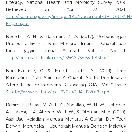
Literacy. National Health and Morbidity Survey 2019.
Retrieved on April 23, 2021.
http://iku.moh.gov.my/images/IKU/Document/REPORT/NH
English.pdf
Noordin, Z. N. & Rahman, Z. A. (2017). Perbandingan
Proses Tazkiyah al-Nafs Menurut Imam al-Ghazali dan
Ibnu Qayyim. Jurnal Al-Turath, Vol. 2, No. 1.
http://journalarticle.ukm.my/13562/1/35-53-1-SM.pdf
Nor Ezdianie, O & Mohd Tajudin, N. (2019). Teori
Kaunseling Psiko-Spiritual Al-Ghazali: Suatu Pendekatan
Alternatif dalam Intervensi Kaunseling. GJAT, Vol. 9 Issue
3.
http://www.gjat.my/gjat122019/GJAT122019-7.pdf
Rahim, F., Bakar, M. A. L. A., Abdullah, W. N. W., Rahman,
A., Hazmi, I. R., Ahmad, W. J. W., & Othman, M. Y. (2019).
Asal-Usul Kejadian Manusia Menurut Al-Qur’an Dan Teori
Darwin: Merungkai Hubungkait Manusia Dengan Makhluk