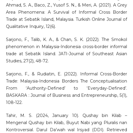
Ahmad, S. A., Baco, Z., Yusof S. N., & Meri, A. (2021). A Grey
Area Phenomena: A Survival of Informal Cross Border
Trade at Sebatik Island, Malaysia. Turkish Online Journal of
Qualitative Inquiry, 12(6).
Sarjono, F., Talib, K. A., & Chan, S. K. (2022). The Smokol
phenomenon in Malaysia-Indonesia cross-border informal
trade at Sebatik Island. JATI-Journal of Southeast Asian
Studies, 27(2), 48-72.
Sarjono, F., & Rudiatin, E. (2022). Informal Cross-Border
Trade: Malaysia-Indonesia Borders The Conceptualisation
From ‘Authority-Defined’ to ‘Everyday-Defined’.
BASKARA : Journal of Business and Entrepreneurship, 5(1),
108-122.
Tahir, M. S. (2024, January 10). Qushay bin Kilab –
Mengenal Qushay bin Kilab, Buyut Nabi yang Pluralis nan
Kontroversial. Darul Da’wah wal Irsyad (DDI). Retrieved