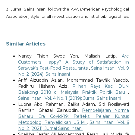
3. Jurnal Sains Insani follows the APA (American Psychological
Association) style for all in-text citation and list of bibliographies.
Similar Articles
Nancy Thien Swee Yen, Malisah Latip,
Are
Customers Happy? A Study of Satisfaction in
Sarawak’s Fast-Food Restaurants
,
Sains Insani: Vol. 9
No. 2 (2024): Sains Insani
Ariff Aizuddin Azlan, Mohammad Tawfik Yaacob,
Fadhirul Hisham Aziz,
Pilihan Raya Kecil DUN
Balakong 2018 di Malaysia: Praktik Politik Baru
,
Sains Insani: Vol. 4 No. 1 (2019): Jurnal Sains Insani
Lubna Abd Rahman, Zalika Adam, Siti Rosilawati
Ramlan, Ghazali Zainuddin,
Pembelajaran Norma
Baharu Era Covid-19: Refleksi Pelajar Kursus
Metodologi Penyelidikan USIM
,
Sains Insani: Vol. 6
No. 2 (2021): Jurnal Sains Insani
Shaikha Jaafar Ali Mohammad, Farah Laili Muda @