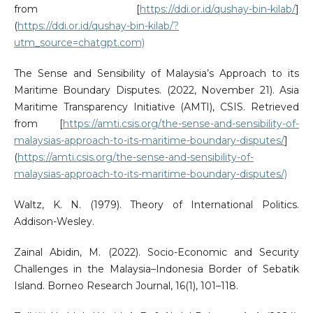
from [
https://ddi.or.id/qushay-bin-kilab/
]
(
https://ddi.or.id/qushay-bin-kilab/?
utm_source=chatgpt.com)
The Sense and Sensibility of Malaysia’s Approach to its
Maritime Boundary Disputes. (2022, November 21). Asia
Maritime Transparency Initiative (AMTI), CSIS. Retrieved
from [
https://amti.csis.org/the-sense-and-sensibility-of-
malaysias-approach-to-its-maritime-boundary-disputes/
]
(
https://amti.csis.org/the-sense-and-sensibility-of-
malaysias-approach-to-its-maritime-boundary-disputes/)
Waltz, K. N. (1979). Theory of International Politics.
Addison-Wesley.
Zainal Abidin, M. (2022). Socio-Economic and Security
Challenges in the Malaysia–Indonesia Border of Sebatik
Island. Borneo Research Journal, 16(1), 101–118.