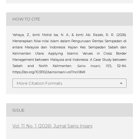
HOW TO CITE
Yahaya, Z., binti Mohd Isa, N. A., & binti Ab. Razak, R. R. (2026).
Menerapkan Nilai-nilai Islam dalam Pengurusan Rentas Sempadan di
antara Malaysia dan Indonesia: Kajian Kes Sempadan Sabah dan
Kalimantan Utara: Applying Islamic Values in Cross Border
Management between Malaysia and Indonesia: A Case Study between
Sabah and North Kalimantan.
Sains Insani
,
11
(1), 52–64.
https://doi.org/10.33102/sainsinsani.vol11no1.849
More Citation Formats
ISSUE
Vol. 11 No. 1 (2026): Jurnal Sains Insani