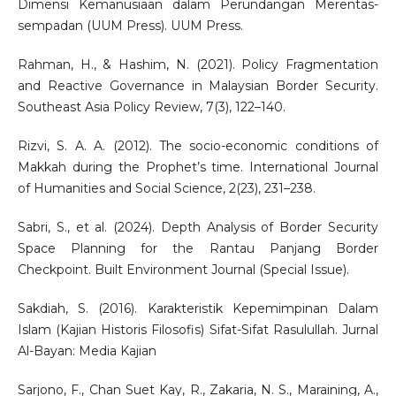
Dimensi Kemanusiaan dalam Perundangan Merentas-
sempadan (UUM Press). UUM Press.
Rahman, H., & Hashim, N. (2021). Policy Fragmentation
and Reactive Governance in Malaysian Border Security.
Southeast Asia Policy Review, 7(3), 122–140.
Rizvi, S. A. A. (2012). The socio-economic conditions of
Makkah during the Prophet’s time. International Journal
of Humanities and Social Science, 2(23), 231–238.
Sabri, S., et al. (2024). Depth Analysis of Border Security
Space Planning for the Rantau Panjang Border
Checkpoint. Built Environment Journal (Special Issue).
Sakdiah, S. (2016). Karakteristik Kepemimpinan Dalam
Islam (Kajian Historis Filosofis) Sifat-Sifat Rasulullah. Jurnal
Al-Bayan: Media Kajian
Sarjono, F., Chan Suet Kay, R., Zakaria, N. S., Maraining, A.,