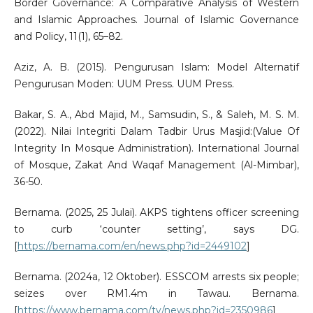
Border Governance: A Comparative Analysis of Western
and Islamic Approaches. Journal of Islamic Governance
and Policy, 11(1), 65–82.
Aziz, A. B. (2015). Pengurusan Islam: Model Alternatif
Pengurusan Moden: UUM Press. UUM Press.
Bakar, S. A., Abd Majid, M., Samsudin, S., & Saleh, M. S. M.
(2022). Nilai Integriti Dalam Tadbir Urus Masjid:(Value Of
Integrity In Mosque Administration). International Journal
of Mosque, Zakat And Waqaf Management (Al-Mimbar),
36-50.
Bernama. (2025, 25 Julai). AKPS tightens officer screening
to curb ‘counter setting’, says DG.
[
https://bernama.com/en/news.php?id=2449102
]
Bernama. (2024a, 12 Oktober). ESSCOM arrests six people;
seizes over RM1.4m in Tawau. Bernama.
[
https://www.bernama.com/tv/news.php?id=2350986
]