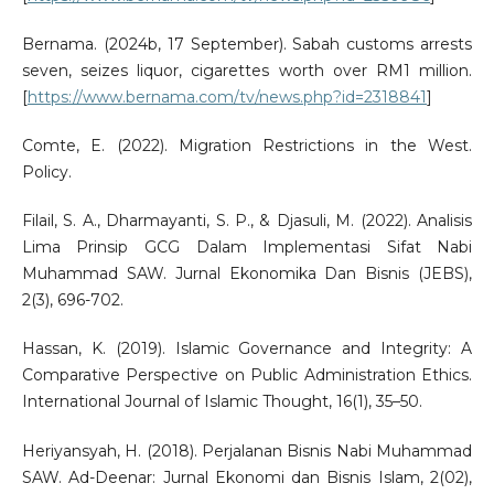
Bernama. (2024b, 17 September). Sabah customs arrests
seven, seizes liquor, cigarettes worth over RM1 million.
[
https://www.bernama.com/tv/news.php?id=2318841
]
Comte, E. (2022). Migration Restrictions in the West.
Policy.
Filail, S. A., Dharmayanti, S. P., & Djasuli, M. (2022). Analisis
Lima Prinsip GCG Dalam Implementasi Sifat Nabi
Muhammad SAW. Jurnal Ekonomika Dan Bisnis (JEBS),
2(3), 696-702.
Hassan, K. (2019). Islamic Governance and Integrity: A
Comparative Perspective on Public Administration Ethics.
International Journal of Islamic Thought, 16(1), 35–50.
Heriyansyah, H. (2018). Perjalanan Bisnis Nabi Muhammad
SAW. Ad-Deenar: Jurnal Ekonomi dan Bisnis Islam, 2(02),