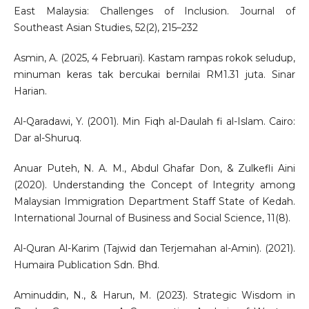
East Malaysia: Challenges of Inclusion. Journal of
Southeast Asian Studies, 52(2), 215–232
Asmin, A. (2025, 4 Februari). Kastam rampas rokok seludup,
minuman keras tak bercukai bernilai RM1.31 juta. Sinar
Harian.
Al-Qaradawi, Y. (2001). Min Fiqh al-Daulah fi al-Islam. Cairo:
Dar al-Shuruq.
Anuar Puteh, N. A. M., Abdul Ghafar Don, & Zulkefli Aini
(2020). Understanding the Concept of Integrity among
Malaysian Immigration Department Staff State of Kedah.
International Journal of Business and Social Science, 11(8).
Al-Quran Al-Karim (Tajwid dan Terjemahan al-Amin). (2021).
Humaira Publication Sdn. Bhd.
Aminuddin, N., & Harun, M. (2023). Strategic Wisdom in