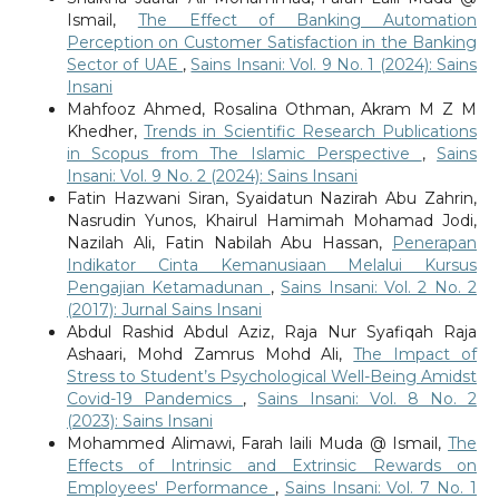
Ismail,
The Effect of Banking Automation
Perception on Customer Satisfaction in the Banking
Sector of UAE
,
Sains Insani: Vol. 9 No. 1 (2024): Sains
Insani
Mahfooz Ahmed, Rosalina Othman, Akram M Z M
Khedher,
Trends in Scientific Research Publications
in Scopus from The Islamic Perspective
,
Sains
Insani: Vol. 9 No. 2 (2024): Sains Insani
Fatin Hazwani Siran, Syaidatun Nazirah Abu Zahrin,
Nasrudin Yunos, Khairul Hamimah Mohamad Jodi,
Nazilah Ali, Fatin Nabilah Abu Hassan,
Penerapan
Indikator Cinta Kemanusiaan Melalui Kursus
Pengajian Ketamadunan
,
Sains Insani: Vol. 2 No. 2
(2017): Jurnal Sains Insani
Abdul Rashid Abdul Aziz, Raja Nur Syafiqah Raja
Ashaari, Mohd Zamrus Mohd Ali,
The Impact of
Stress to Student’s Psychological Well-Being Amidst
Covid-19 Pandemics
,
Sains Insani: Vol. 8 No. 2
(2023): Sains Insani
Mohammed Alimawi, Farah laili Muda @ Ismail,
The
Effects of Intrinsic and Extrinsic Rewards on
Employees' Performance
,
Sains Insani: Vol. 7 No. 1