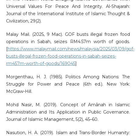
Universal Values For Peace And Integrity. Al-Shajarah:
Journal of the International Institute of Islamic Thought &
Civilization, 29(2).
Malay Mail. (2025, 9 Mac). GOF busts illegal frozen food
operations in Sabah, seizes RM4.57m worth of goods.
[
https://www.malaymail.com/news/malaysia/2025/03/09/gof-
busts-illegal-frozen-food-operations-in-sabah-seizes-
rm457m-worth-of-goods/169045
]
Morgenthau, H. J. (1985). Politics Among Nations: The
Struggle for Power and Peace (6th ed.). New York:
McGraw-Hill.
Mohd Nasir, M. (2019). Concept of Amānah in Islamic
Administration and Its Application in Public Governance.
Journal of Islamic Management, 5(2), 45–60.
Nasution, H. A. (2019). Islam and Trans-Border Humanity: