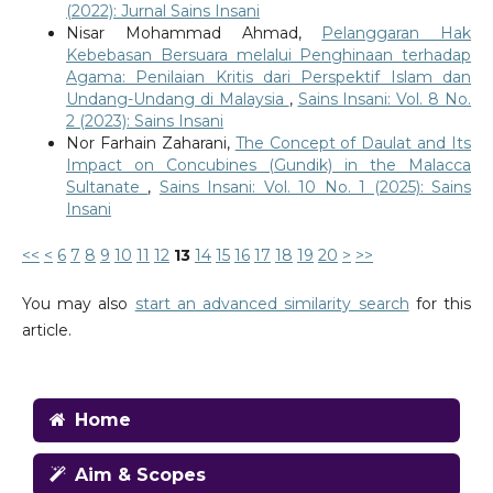
(2022): Jurnal Sains Insani
Nisar Mohammad Ahmad,
Pelanggaran Hak
Kebebasan Bersuara melalui Penghinaan terhadap
Agama: Penilaian Kritis dari Perspektif Islam dan
Undang-Undang di Malaysia
,
Sains Insani: Vol. 8 No.
2 (2023): Sains Insani
Nor Farhain Zaharani,
The Concept of Daulat and Its
Impact on Concubines (Gundik) in the Malacca
Sultanate
,
Sains Insani: Vol. 10 No. 1 (2025): Sains
Insani
<<
<
6
7
8
9
10
11
12
13
14
15
16
17
18
19
20
>
>>
You may also
start an advanced similarity search
for this
article.
Home
Aim & Scopes