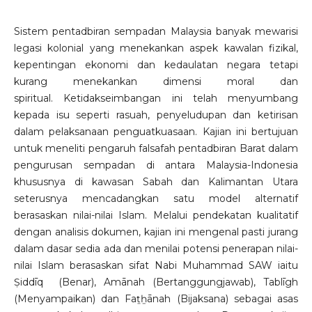
Sistem pentadbiran sempadan Malaysia banyak mewarisi
legasi kolonial yang menekankan aspek kawalan fizikal,
kepentingan ekonomi dan kedaulatan negara tetapi
kurang menekankan dimensi moral dan
spiritual. Ketidakseimbangan ini telah menyumbang
kepada isu seperti rasuah, penyeludupan dan ketirisan
dalam pelaksanaan penguatkuasaan. Kajian ini bertujuan
untuk meneliti pengaruh falsafah pentadbiran Barat dalam
pengurusan sempadan di antara Malaysia-Indonesia
khususnya di kawasan Sabah dan Kalimantan Utara
seterusnya mencadangkan satu model alternatif
berasaskan nilai-nilai Islam. Melalui pendekatan kualitatif
dengan analisis dokumen, kajian ini mengenal pasti jurang
dalam dasar sedia ada dan menilai potensi penerapan nilai-
nilai Islam berasaskan sifat Nabi Muhammad SAW iaitu
Ṣiddīq (Benar), Amānah (Bertanggungjawab), Tablīgh
(Menyampaikan) dan Faṯẖānah (Bijaksana) sebagai asas