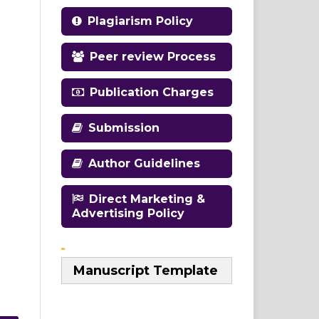
Plagiarism Policy
Peer review Process
Publication Charges
Submission
Author Guidelines
Direct Marketing &
Advertising Policy
Manuscript Template