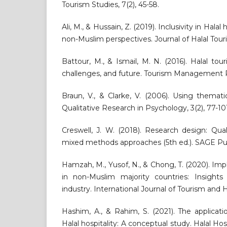
Tourism Studies, 7(2), 45-58.
Ali, M., & Hussain, Z. (2019). Inclusivity in Hala
non-Muslim perspectives. Journal of Halal Touri
Battour, M., & Ismail, M. N. (2016). Halal tou
challenges, and future. Tourism Management Pe
Braun, V., & Clarke, V. (2006). Using themati
Qualitative Research in Psychology, 3(2), 77-10
Creswell, J. W. (2018). Research design: Quali
mixed methods approaches (5th ed.). SAGE Pub
Hamzah, M., Yusof, N., & Chong, T. (2020). Imp
in non-Muslim majority countries: Insights
industry. International Journal of Tourism and Hos
Hashim, A., & Rahim, S. (2021). The applicat
Halal hospitality: A conceptual study. Halal Hos