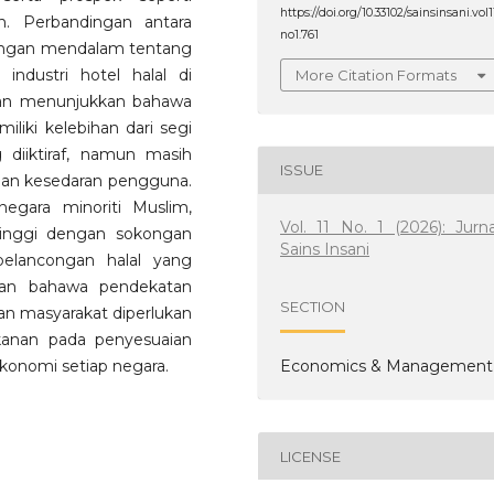
https://doi.org/10.33102/sainsinsani.vol1
n. Perbandingan antara
no1.761
angan mendalam tentang
ndustri hotel halal di
More Citation Formats
ajian menunjukkan bahawa
iliki kelebihan dari segi
 diiktiraf, namun masih
ISSUE
an kesedaran pengguna.
negara minoriti Muslim,
Vol. 11 No. 1 (2026): Jurna
inggi dengan sokongan
Sains Insani
elancongan halal yang
kan bahawa pendekatan
SECTION
dan masyarakat diperlukan
kanan pada penyesuaian
Economics & Management
ekonomi setiap negara.
LICENSE