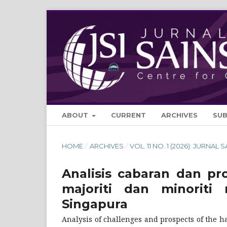
ABOUT
CURRENT
ARCHIVES
SU
HOME
/
ARCHIVES
/
VOL. 11 NO. 1 (2026): JURNAL 
Analisis cabaran dan pro
majoriti dan minoriti
Singapura
Analysis of challenges and prospects of the h