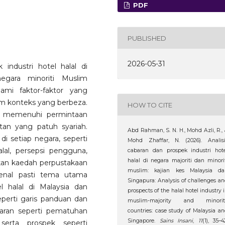
PDF
PUBLISHED
2026-05-31
 industri hotel halal di
egara minoriti Muslim
mi faktor-faktor yang
m konteks yang berbeza.
HOW TO CITE
am memenuhi permintaan
an yang patuh syariah.
Abd Rahman, S. N. H., Mohd Azli, R.,
di setiap negara, seperti
Mohd Zhaffar, N. (2026). Analisi
lal, persepsi pengguna,
cabaran dan prospek industri hot
halal di negara majoriti dan minori
akan kaedah perpustakaan
muslim: kajian kes Malaysia da
genal pasti tema utama
Singapura: Analysis of challenges a
l halal di Malaysia dan
prospects of the halal hotel industry 
perti garis panduan dan
muslim-majority and minorit
abaran seperti pematuhan
countries: case study of Malaysia a
Singapore.
Sains Insani
,
11
(1), 35–4
serta prospek seperti