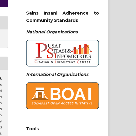
Sains Insani Adherence to
Community Standards
National
Organizations
International Organizations
 &
s
el
ti
n
nd
in
y
nd
Tools
2.