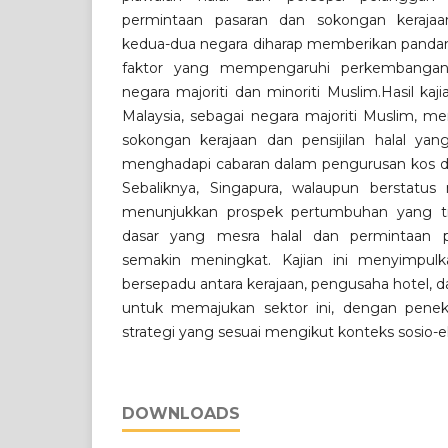
permintaan pasaran dan sokongan kerajaa
kedua-dua negara diharap memberikan pand
faktor yang mempengaruhi perkembangan i
negara majoriti dan minoriti Muslim.Hasil k
Malaysia, sebagai negara majoriti Muslim, mem
sokongan kerajaan dan pensijilan halal yang
menghadapi cabaran dalam pengurusan kos d
Sebaliknya, Singapura, walaupun berstatus 
menunjukkan prospek pertumbuhan yang t
dasar yang mesra halal dan permintaan p
semakin meningkat. Kajian ini menyimpul
bersepadu antara kerajaan, pengusaha hotel, 
untuk memajukan sektor ini, dengan pene
strategi yang sesuai mengikut konteks sosio-
DOWNLOADS