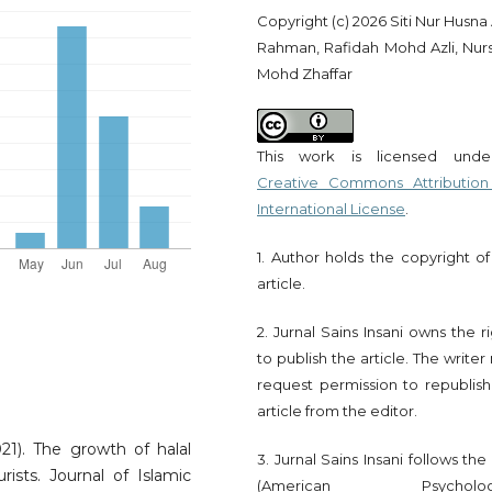
Copyright (c) 2026 Siti Nur Husn
Rahman, Rafidah Mohd Azli, Nurs
Mohd Zhaffar
This work is licensed und
Creative Commons Attribution
International License
.
1. Author holds the copyright of
article.
2. Jurnal Sains Insani owns the r
to publish the article. The write
request permission to republish
article from the editor.
1). The growth of halal
3. Jurnal Sains Insani follows th
ists. Journal of Islamic
(American Psychologi