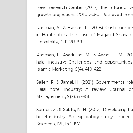
Pew Research Center. (2017). The future of wo
growth projections, 2010-2050. Retrieved from [
Rahman, A., & Hassan, F. (2018). Customer pe
in Halal hotels: The case of Maqasid Shariah.
Hospitality, 4(1), 78-89.
Rahman, F., Asadullah, M., & Awan, H. M. (2
halal industry: Challenges and opportunities
Islamic Marketing, 5(4), 410-422.
Salleh, F., & Jamal, H. (2021). Governmental ro
Halal hotel industry: A review. Journal o
Management, 9(2), 87-98.
Samori, Z., & Sabtu, N. H. (2012). Developing ha
hotel industry: An exploratory study. Procedi
Sciences, 121, 144-157.