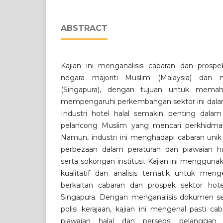
ABSTRACT
Kajian ini menganalisis cabaran dan prospek
negara majoriti Muslim (Malaysia) dan n
(Singapura), dengan tujuan untuk memaha
mempengaruhi perkembangan sektor ini dala
Industri hotel halal semakin penting dal
pelancong Muslim yang mencari perkhidmat
Namun, industri ini menghadapi cabaran unik 
perbezaan dalam peraturan dan piawaian ha
serta sokongan institusi. Kajian ini menggun
kualitatif dan analisis tematik untuk men
berkaitan cabaran dan prospek sektor hote
Singapura. Dengan menganalisis dokumen se
polisi kerajaan, kajian ini mengenal pasti c
piawaian halal dan persepsi pelanggan 