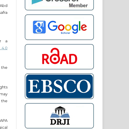
a Abd
afra
er a
 4.0
 the
ights
r may
 the
e APA
cal