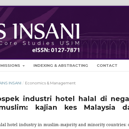
BMISSIONS
INDEXING & ABSTRACTING
CONTACT
SAINS INSANI
/
Economics & Management
spek industri hotel halal di nega
 muslim: kajian kes Malaysia d
alal hotel industry in muslim-majority and minority countries: 