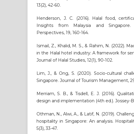
13(2), 42-60.
Henderson, J. C. (2016). Halal food, certifi
Insights from Malaysia and Singapore
Perspectives, 19, 160-164.
Ismail, Z., Khalid, M. S., & Rahim, N. (2022). 
in the Halal hotel industry: A framework for ser
Journal of Halal Studies, 12(1), 90-102.
Lim, J., & Ong, S. (2020). Socio-cultural chal
Singapore. Journal of Tourism Management, 29(
Merriam, S. B., & Tisdell, E. J. (2016). Qualit
design and implementation (4th ed.). Jossey-B
Othman, N., Alwi, A., & Latif, N. (2019). Challe
hospitality in Singapore: An analysis. Hospit
5(3), 33-47.