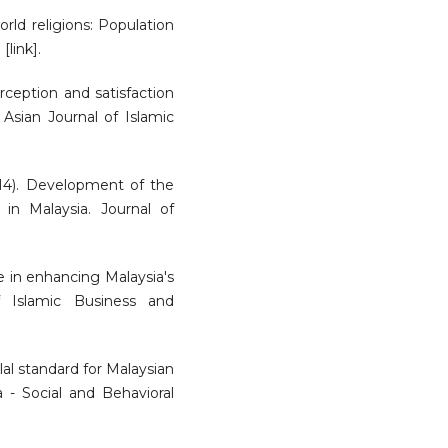
rld religions: Population
link].
rception and satisfaction
 Asian Journal of Islamic
014). Development of the
 in Malaysia. Journal of
le in enhancing Malaysia's
f Islamic Business and
lal standard for Malaysian
a - Social and Behavioral