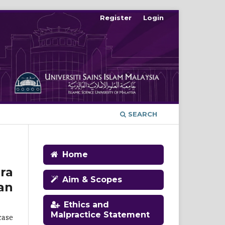
Register
Login
SEARCH
Home
ra
Aim & Scopes
an
Ethics and
Malpractice Statement
case