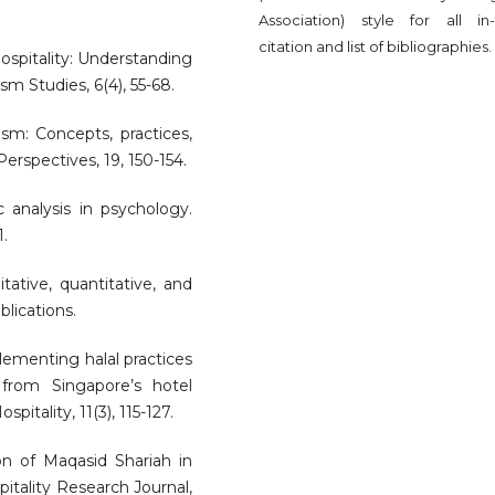
Association) style for all in-
citation and list of bibliographies.
l hospitality: Understanding
sm Studies, 6(4), 55-68.
rism: Concepts, practices,
rspectives, 19, 150-154.
c analysis in psychology.
1.
tative, quantitative, and
lications.
lementing halal practices
 from Singapore’s hotel
pitality, 11(3), 115-127.
ion of Maqasid Shariah in
pitality Research Journal,