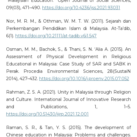
“Malaysian Education.” Open Journal of Social Sciences,
09(03), 471–490.
https://doi.org/10.4236/jss.2021.93031
Nor, M. R. M., & Othman, W. M. T. W. (2011). Sejarah dan
Perkembangan Pendidikan Islam di Malaysia. At-Ta’dib,
6(1).
https://doi.org/10.21111/at-tadib.v6i1.547
Osman, M. M., Bachok, S., & Thani, S. N. ‘Alia A. (2015). An
Assessment of Physical Development in Religious
Educational in Malaysia: Case Study of SAR and SABK in
Perak. Procedia Environmental Sciences, 28(SustaiN
2014), 427–432.
https://doi.org/10.1016/j.proenv.2015.07.052
Rahman, Z. S. A. (2021). Unity in Malaysia through Religion
and Culture. International Journal of Innovative Research
and Publications, 1, 1–5.
https://doi.org/10.51430/ijirp.2021.12.001
Raman, S. R., & Tan, Y. S. (2015). The development of
Chinese education in Malaysia: Problems and challenges.