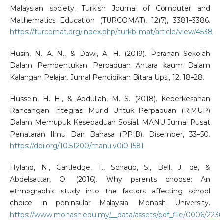
Malaysian society. Turkish Journal of Computer and
Mathematics Education (TURCOMAT), 12(7), 3381–3386.
https://turcomat.org/index.php/turkbilmat/article/view/4538
Husin, N. A. N., & Dawi, A. H. (2019). Peranan Sekolah
Dalam Pembentukan Perpaduan Antara kaum Dalam
Kalangan Pelajar. Jurnal Pendidikan Bitara Upsi, 12, 18–28.
Hussein, H. H., & Abdullah, M. S. (2018). Keberkesanan
Rancangan Integrasi Murid Untuk Perpaduan (RiMUP)
Dalam Memupuk Kesepaduan Sosial. MANU Jurnal Pusat
Penataran Ilmu Dan Bahasa (PPIB), Disember, 33–50.
https://doi.org/10.51200/manu.v0i0.1581
Hyland, N., Cartledge, T., Schaub, S., Bell, J. de, &
Abdelsattar, O. (2016). Why parents choose: An
ethnographic study into the factors affecting school
choice in peninsular Malaysia. Monash University.
https://www.monash.edu.my/__data/assets/pdf_file/0006/223