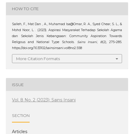
HOW TO CITE
Salleh, F., Mat Dan , A., Muhamad Isa@Omar, R. A., Syed Chear, S. L., &
Mohd Noor, L. . (2023). Aspirasi Masyarakat Terhadap Sekolah Agama
dan Sekolah Jenis Kebangsaan: Community Aspiration Towards
Religous and National Type Schools.
Sains Insani
,
8
(2), 275–285.
https://doi.org/10.33102/sainsinsani.vol8no2.558
More Citation Formats
ISSUE
Vol. 8 No. 2 (2023): Sains Insani
SECTION
Articles