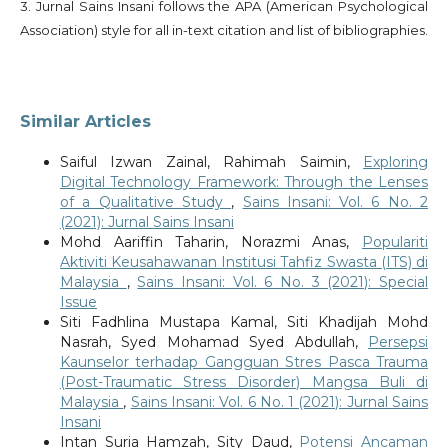
3. Jurnal Sains Insani follows the APA (American Psychological
Association) style for all in-text citation and list of bibliographies.
Similar Articles
Saiful Izwan Zainal, Rahimah Saimin,
Exploring
Digital Technology Framework: Through the Lenses
of a Qualitative Study
,
Sains Insani: Vol. 6 No. 2
(2021): Jurnal Sains Insani
Mohd Aariffin Taharin, Norazmi Anas,
Populariti
Aktiviti Keusahawanan Institusi Tahfiz Swasta (ITS) di
Malaysia
,
Sains Insani: Vol. 6 No. 3 (2021): Special
Issue
Siti Fadhlina Mustapa Kamal, Siti Khadijah Mohd
Nasrah, Syed Mohamad Syed Abdullah,
Persepsi
Kaunselor terhadap Gangguan Stres Pasca Trauma
(Post-Traumatic Stress Disorder) Mangsa Buli di
Malaysia
,
Sains Insani: Vol. 6 No. 1 (2021): Jurnal Sains
Insani
Intan Suria Hamzah, Sity Daud,
Potensi Ancaman