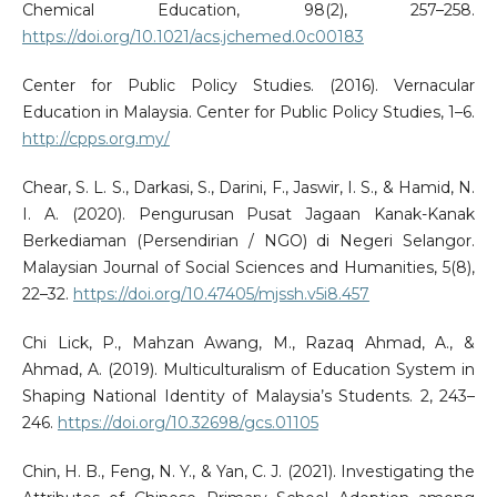
Chemical Education, 98(2), 257–258.
https://doi.org/10.1021/acs.jchemed.0c00183
Center for Public Policy Studies. (2016). Vernacular
Education in Malaysia. Center for Public Policy Studies, 1–6.
http://cpps.org.my/
Chear, S. L. S., Darkasi, S., Darini, F., Jaswir, I. S., & Hamid, N.
I. A. (2020). Pengurusan Pusat Jagaan Kanak-Kanak
Berkediaman (Persendirian / NGO) di Negeri Selangor.
Malaysian Journal of Social Sciences and Humanities, 5(8),
22–32.
https://doi.org/10.47405/mjssh.v5i8.457
Chi Lick, P., Mahzan Awang, M., Razaq Ahmad, A., &
Ahmad, A. (2019). Multiculturalism of Education System in
Shaping National Identity of Malaysia’s Students. 2, 243–
246.
https://doi.org/10.32698/gcs.01105
Chin, H. B., Feng, N. Y., & Yan, C. J. (2021). Investigating the