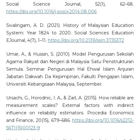
Social Science Journal, 52(1), 62–68.
https://doi.org/10.1016/j.soscij.2014.08.006
Sivalingam, A. D. (2021). History of Malaysian Education
System: Year 1824 to 2020. Social Sciences Education
EJournal, 4(7), 1–11.
https://doi.org/10.2139/ssrn.3735372
Umar, A., & Hussin, S. (2010). Model Pengurusan Sekolah
Agama Rakyat dan Negeri di Malaysia: Satu Penstrukturan
Semula. Seminar Pengurusan Hal Ehwal Islam Anjuran
Jabatan Dakwah Da Kepimpinan, Fakulti Pengajian Islam,
Universiti Kebangsaan Malaysia, September.
Ursachi, G., Horodnic, I. A., & Zait, A. (2015). How reliable are
measurement scales? External factors with indirect
influence on reliability estimators. Procedia Economics
and Finance, 20(15), 679–686.
https://doi.org/10.1016/s2212-
5671(15)00123-9