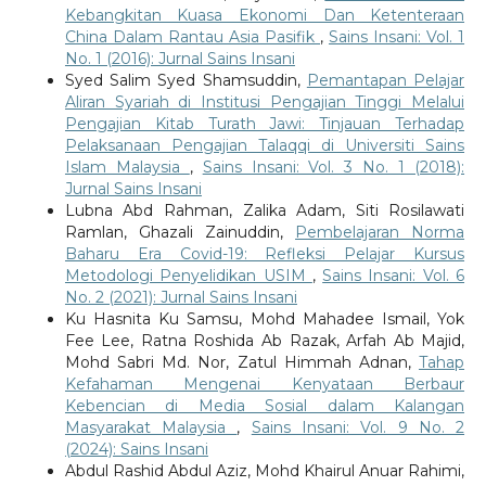
Kebangkitan Kuasa Ekonomi Dan Ketenteraan
China Dalam Rantau Asia Pasifik
,
Sains Insani: Vol. 1
No. 1 (2016): Jurnal Sains Insani
Syed Salim Syed Shamsuddin,
Pemantapan Pelajar
Aliran Syariah di Institusi Pengajian Tinggi Melalui
Pengajian Kitab Turath Jawi: Tinjauan Terhadap
Pelaksanaan Pengajian Talaqqi di Universiti Sains
Islam Malaysia
,
Sains Insani: Vol. 3 No. 1 (2018):
Jurnal Sains Insani
Lubna Abd Rahman, Zalika Adam, Siti Rosilawati
Ramlan, Ghazali Zainuddin,
Pembelajaran Norma
Baharu Era Covid-19: Refleksi Pelajar Kursus
Metodologi Penyelidikan USIM
,
Sains Insani: Vol. 6
No. 2 (2021): Jurnal Sains Insani
Ku Hasnita Ku Samsu, Mohd Mahadee Ismail, Yok
Fee Lee, Ratna Roshida Ab Razak, Arfah Ab Majid,
Mohd Sabri Md. Nor, Zatul Himmah Adnan,
Tahap
Kefahaman Mengenai Kenyataan Berbaur
Kebencian di Media Sosial dalam Kalangan
Masyarakat Malaysia
,
Sains Insani: Vol. 9 No. 2
(2024): Sains Insani
Abdul Rashid Abdul Aziz, Mohd Khairul Anuar Rahimi,