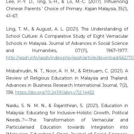
Lee, P.-Y. D., Ting, S.-H., & Lo, M.-C. (2017). Influencing
Chinese Parents ’ Choice of Primary. Kajian Malaysia, 35(1),
41–67.
Ling, T. M., & August, A. L. (2021). The Understanding of
School Culture: A Comparative Study of Eight Vernacular
Schools in Malaysia. Journal of Advances in Social Science
and Humanities, 07(11), 1967–1977.
http://jassh.info/jassh/index.php/jassh/article/download/662/7
Misbahrudin, N. T., Noor, A. H. M., & Rittiruam, C. (2021). A
Review of Religious Education in Malaysia and Thailand.
Advances in Business Research International Journal, 7(2),
138.
https://doi.org/10.24191/abrij.v7i2.14452
Naidu, S. N. M. N., & Rajanthiran, S. (2021). Education in
Malaysia: Educating for Inclusive-Holistic Growth, Political
Needs…?—The Transformation of Vernacular and
Particularised Education towards Integration into