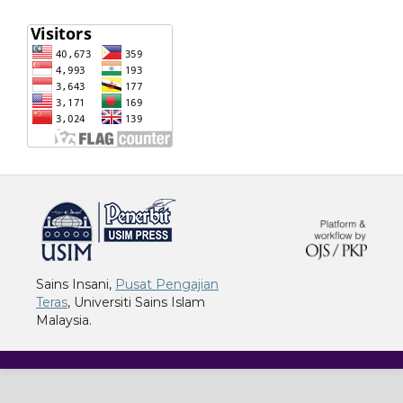
خرید vpn
Sains Insani,
Pusat Pengajian
Teras
, Universiti Sains Islam
Malaysia.