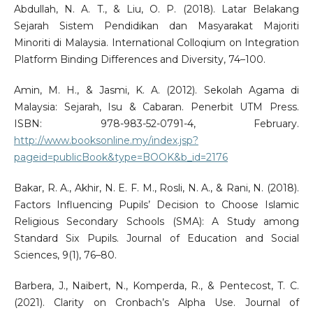
Abdullah, N. A. T., & Liu, O. P. (2018). Latar Belakang
Sejarah Sistem Pendidikan dan Masyarakat Majoriti
Minoriti di Malaysia. International Colloqium on Integration
Platform Binding Differences and Diversity, 74–100.
Amin, M. H., & Jasmi, K. A. (2012). Sekolah Agama di
Malaysia: Sejarah, Isu & Cabaran. Penerbit UTM Press.
ISBN: 978-983-52-0791-4, February.
http://www.booksonline.my/index.jsp?
pageid=publicBook&type=BOOK&b_id=2176
Bakar, R. A., Akhir, N. E. F. M., Rosli, N. A., & Rani, N. (2018).
Factors Influencing Pupils’ Decision to Choose Islamic
Religious Secondary Schools (SMA): A Study among
Standard Six Pupils. Journal of Education and Social
Sciences, 9(1), 76–80.
Barbera, J., Naibert, N., Komperda, R., & Pentecost, T. C.
(2021). Clarity on Cronbach’s Alpha Use. Journal of