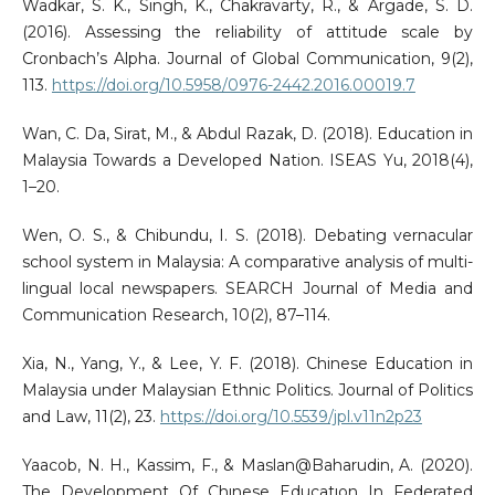
Wadkar, S. K., Singh, K., Chakravarty, R., & Argade, S. D.
(2016). Assessing the reliability of attitude scale by
Cronbach’s Alpha. Journal of Global Communication, 9(2),
113.
https://doi.org/10.5958/0976-2442.2016.00019.7
Wan, C. Da, Sirat, M., & Abdul Razak, D. (2018). Education in
Malaysia Towards a Developed Nation. ISEAS Yu, 2018(4),
1–20.
Wen, O. S., & Chibundu, I. S. (2018). Debating vernacular
school system in Malaysia: A comparative analysis of multi-
lingual local newspapers. SEARCH Journal of Media and
Communication Research, 10(2), 87–114.
Xia, N., Yang, Y., & Lee, Y. F. (2018). Chinese Education in
Malaysia under Malaysian Ethnic Politics. Journal of Politics
and Law, 11(2), 23.
https://doi.org/10.5539/jpl.v11n2p23
Yaacob, N. H., Kassim, F., & Maslan@Baharudin, A. (2020).
The Development Of Chınese Educatıon In Federated