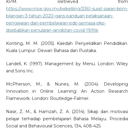
KPM. Retrieved from
https://www.moe.gov.my/pekeliling/3361-surat-siaran-kpm-
bilangan-3-tahun-2020-garis-panduan-pelaksanaan-
pengajaran-dan-pembelajaran-pdp-semasa-pkp-
disebabkan-penularan-jangkitan-covid-19/file
Konting, M. M. (2005). Kaedah Penyelidikan Pendidikan.
Kuala Lumpur: Dewan Bahasa dan Pustaka.
Landell, K. (1997). Management by Menu. London: Wiley
and Sons Inc.
McPherson, M., & Nunes, M. (2004). Developing
Innovation in Online Learning: An Action Research
Framework. London: Routledge-Falmer.
Nasir, Z. M., & Hamzah, Z. A. (2014). Sikap dan motivasi
pelajar terhadap pembelajaran Bahasa Melayu. Procedia
Social and Behavioural Sciences, 134, 408-425.