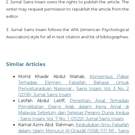
2. Jurnal Sains Insani owns the rights to publish the article. The
writer may request permission to republish the article from the
editor.
3. Jurnal Sains Insani follows the APA (American Psychological
Association) style for all in-text citation and list of bibliographies.
Similar Articles
Mohd Khaidir Abdul Wahab,
Konsensus Pakar
Terhadap Elemen Falsafah Bahasa Untuk
Penyatupaduan Nasional
,
Sains Insani: Vol. 3 No. 2
(2018): Jurnal Sains Insani
Latifah Abdul Latiff,
Penelitian Awal Terhadap
Penglibatan Orang Arab dalam Kerja Amal di
Malaysia Sebelum dan Selepas Perang Dunia Kedua
,
Sains Insani: Vol. 7 No. 1 (2022): Jurnal Sains Insani
Kamal Azmi Abd. Rahman,
Kedudukan Ilmu Falsafah
dalam Islam Menurut Al-Ghazālī (1058-1111 M)
,
Sains