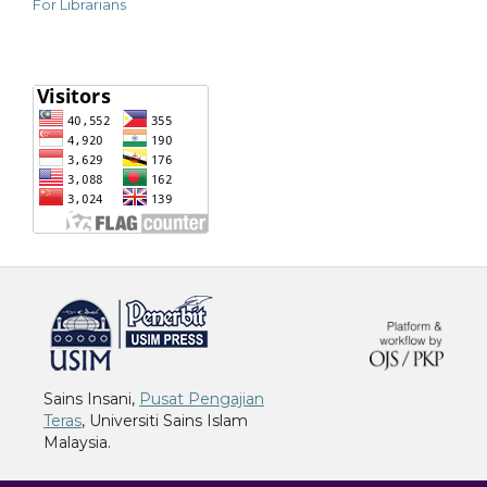
For Librarians
خرید vpn
Sains Insani,
Pusat Pengajian
Teras
, Universiti Sains Islam
Malaysia.