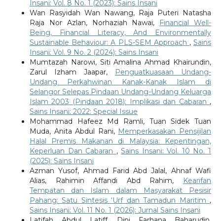
Insani: Vol. 8 No. 1 (2023): Sains Insani
Wan Rasyidah Wan Nawang, Raja Puteri Natasha
Raja Nor Azlan, Norhaziah Nawai,
Financial Well-
Being, Financial Literacy, And Environmentally
Sustainable Behaviour: A PLS-SEM Approach
,
Sains
Insani: Vol. 9 No. 2 (2024): Sains Insani
Mumtazah Narowi, Siti Amalina Ahmad Khairundin,
Zarul Izham Jaapar,
Penguatkuasaan Undang-
Undang Perkahwinan Kanak-Kanak Islam di
Selangor Selepas Pindaan Undang-Undang Keluarga
Islam 2003 (Pindaan 2018): Implikasi dan Cabaran
,
Sains Insani: 2022: Special Issue
Mohammad Hafeez Md Ramli, Tuan Sidek Tuan
Muda, Anita Abdul Rani,
Memperkasakan Pensijilan
Halal Premis Makanan di Malaysia: Kepentingan,
Keperluan Dan Cabaran
,
Sains Insani: Vol. 10 No. 1
(2025): Sains Insani
Azman Yusof, Ahmad Farid Abd Jalal, Ahnaf Wafi
Alias, Rahimin Affandi Abd Rahim,
Kearifan
Tempatan dan Islam dalam Masyarakat Pesisir
Pahang: Satu Sintesis ‘Urf dan Tamadun Maritim
,
Sains Insani: Vol. 11 No. 1 (2026): Jurnal Sains Insani
Latifah Abdul Latiff, Dini Farhana Baharudin,