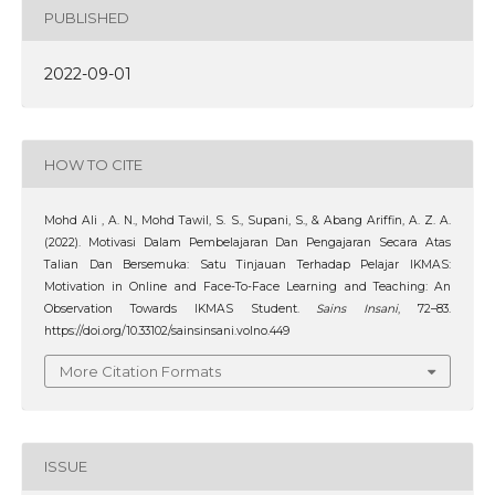
PUBLISHED
2022-09-01
HOW TO CITE
Mohd Ali , A. N., Mohd Tawil, S. S., Supani, S., & Abang Ariffin, A. Z. A.
(2022). Motivasi Dalam Pembelajaran Dan Pengajaran Secara Atas
Talian Dan Bersemuka: Satu Tinjauan Terhadap Pelajar IKMAS:
Motivation in Online and Face-To-Face Learning and Teaching: An
Observation Towards IKMAS Student.
Sains Insani
, 72–83.
https://doi.org/10.33102/sainsinsani.volno.449
More Citation Formats
ISSUE