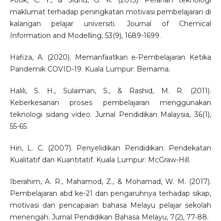
Fook, C. Y., & Sidhu, G. K. (2013). Peranan teknologi
maklumat terhadap peningkatan motivasi pembelajaran di
kalangan pelajar universiti. Journal of Chemical
Information and Modelling, 53(9), 1689-1699.
Hafiza, A. (2020). Memanfaatkan e-Pembelajaran Ketika
Pandemik COVID-19. Kuala Lumpur: Bernama.
Halili, S. H., Sulaiman, S., & Rashid, M. R. (2011).
Keberkesanan proses pembelajaran menggunakan
teknologi sidang video. Jurnal Pendidikan Malaysia, 36(1),
55-65.
Hin, L. C. (2007). Penyelidikan Pendidikan: Pendekatan
Kualitatif dan Kuantitatif. Kuala Lumpur: McGraw-Hill.
Iberahim, A. R., Mahamod, Z., & Mohamad, W. M. (2017).
Pembelajaran abd ke-21 dan pengaruhnya terhadap sikap,
motivasi dan pencapaian bahasa Melayu pelajar sekolah
menengah. Jurnal Pendidikan Bahasa Melayu, 7(2), 77-88.