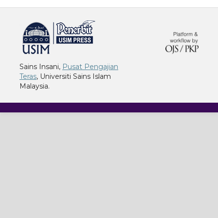
خرید vpn
Sains Insani,
Pusat Pengajian
Teras
, Universiti Sains Islam
Malaysia.