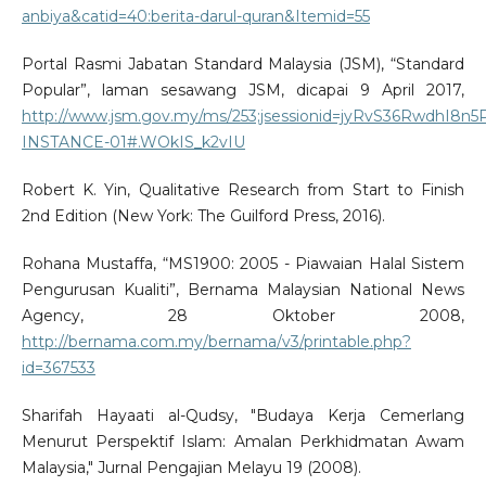
anbiya&catid=40:berita-darul-quran&Itemid=55
Portal Rasmi Jabatan Standard Malaysia (JSM), “Standard
Popular”, laman sesawang JSM, dicapai 9 April 2017,
http://www.jsm.gov.my/ms/253;jsessionid=jyRvS36RwdhI8n5
INSTANCE-01#.WOkIS_k2vIU
Robert K. Yin, Qualitative Research from Start to Finish
2nd Edition (New York: The Guilford Press, 2016).
Rohana Mustaffa, “MS1900: 2005 - Piawaian Halal Sistem
Pengurusan Kualiti”, Bernama Malaysian National News
Agency, 28 Oktober 2008,
http://bernama.com.my/bernama/v3/printable.php?
id=367533
Sharifah Hayaati al-Qudsy, "Budaya Kerja Cemerlang
Menurut Perspektif Islam: Amalan Perkhidmatan Awam
Malaysia," Jurnal Pengajian Melayu 19 (2008).