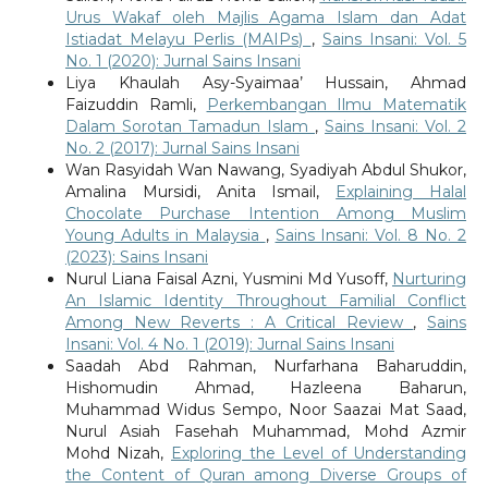
Urus Wakaf oleh Majlis Agama Islam dan Adat
Istiadat Melayu Perlis (MAIPs)
,
Sains Insani: Vol. 5
No. 1 (2020): Jurnal Sains Insani
Liya Khaulah Asy-Syaimaa’ Hussain, Ahmad
Faizuddin Ramli,
Perkembangan Ilmu Matematik
Dalam Sorotan Tamadun Islam
,
Sains Insani: Vol. 2
No. 2 (2017): Jurnal Sains Insani
Wan Rasyidah Wan Nawang, Syadiyah Abdul Shukor,
Amalina Mursidi, Anita Ismail,
Explaining Halal
Chocolate Purchase Intention Among Muslim
Young Adults in Malaysia
,
Sains Insani: Vol. 8 No. 2
(2023): Sains Insani
Nurul Liana Faisal Azni, Yusmini Md Yusoff,
Nurturing
An Islamic Identity Throughout Familial Conflict
Among New Reverts : A Critical Review
,
Sains
Insani: Vol. 4 No. 1 (2019): Jurnal Sains Insani
Saadah Abd Rahman, Nurfarhana Baharuddin,
Hishomudin Ahmad, Hazleena Baharun,
Muhammad Widus Sempo, Noor Saazai Mat Saad,
Nurul Asiah Fasehah Muhammad, Mohd Azmir
Mohd Nizah,
Exploring the Level of Understanding
the Content of Quran among Diverse Groups of