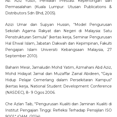
Ab. Aziz Yusof, Penilaian Prestasi: Kepentingan dan
Permasalahan (Kuala Lumpur: Utusan Publications &
Distributors Sdn Bhd, 2005).
Azizi Umar dan Supyan Hussin, “Model Pengurusan
Sekolah Agama Rakyat dan Negeri di Malaysia: Satu
Penstrukturan Semula” (kertas kerja, Seminar Pengurusan
Hal Ehwal Islam, Jabatan Dakwah dan Kepimpinan, Fakulti
Pengajian Islam Universiti Kebangsaan Malaysia, 27
September 2010).
Baharin Mesir, Jamaludin Mohd Yatim, Azmahani Abd Aziz,
Mohd Hidayat Jamal dan Muzaffar Zainal Abideen, "Gaya
Hidup Pelajar Cemerlang dalam Persekitaran Kampus"
(kertas kerja, National Student Development Conference
(NASDEC), 8- 9 Ogos 2006.
Che Azlan Taib, "Pengurusan Kualiti dan Jaminan Kualiti di
Institut Pengajian Tinggi: Refleksi Terhadap Pensijilan ISO
9001," iQAM, (2014).