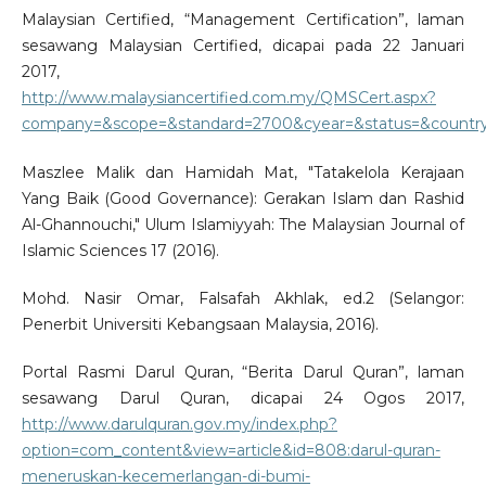
Malaysian Certified, “Management Certification”, laman
sesawang Malaysian Certified, dicapai pada 22 Januari
2017,
http://www.malaysiancertified.com.my/QMSCert.aspx?
company=&scope=&standard=2700&cyear=&status=&country
Maszlee Malik dan Hamidah Mat, "Tatakelola Kerajaan
Yang Baik (Good Governance): Gerakan Islam dan Rashid
Al-Ghannouchi," Ulum Islamiyyah: The Malaysian Journal of
Islamic Sciences 17 (2016).
Mohd. Nasir Omar, Falsafah Akhlak, ed.2 (Selangor:
Penerbit Universiti Kebangsaan Malaysia, 2016).
Portal Rasmi Darul Quran, “Berita Darul Quran”, laman
sesawang Darul Quran, dicapai 24 Ogos 2017,
http://www.darulquran.gov.my/index.php?
option=com_content&view=article&id=808:darul-quran-
meneruskan-kecemerlangan-di-bumi-