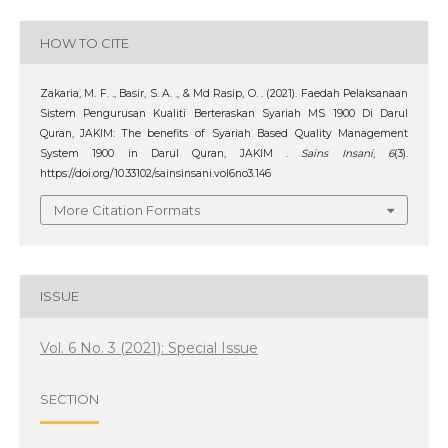
HOW TO CITE
Zakaria, M. F. ., Basir, S. A. ., & Md Rasip, O. . (2021). Faedah Pelaksanaan
Sistem Pengurusan Kualiti Berteraskan Syariah MS 1900 Di Darul
Quran, JAKIM: The benefits of Syariah Based Quality Management
System 1900 in Darul Quran, JAKIM .
Sains Insani
,
6
(3).
https://doi.org/10.33102/sainsinsani.vol6no3.146
More Citation Formats
ISSUE
Vol. 6 No. 3 (2021): Special Issue
SECTION