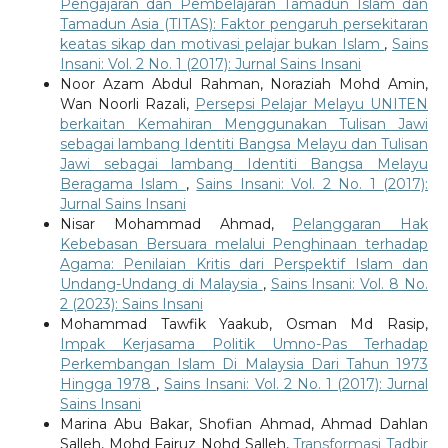
Pengajaran dan Pembelajaran Tamadun Islam dan
Tamadun Asia (TITAS): Faktor pengaruh persekitaran
keatas sikap dan motivasi pelajar bukan Islam
,
Sains
Insani: Vol. 2 No. 1 (2017): Jurnal Sains Insani
Noor Azam Abdul Rahman, Noraziah Mohd Amin,
Wan Noorli Razali,
Persepsi Pelajar Melayu UNITEN
berkaitan Kemahiran Menggunakan Tulisan Jawi
sebagai lambang Identiti Bangsa Melayu dan Tulisan
Jawi sebagai lambang Identiti Bangsa Melayu
Beragama Islam
,
Sains Insani: Vol. 2 No. 1 (2017):
Jurnal Sains Insani
Nisar Mohammad Ahmad,
Pelanggaran Hak
Kebebasan Bersuara melalui Penghinaan terhadap
Agama: Penilaian Kritis dari Perspektif Islam dan
Undang-Undang di Malaysia
,
Sains Insani: Vol. 8 No.
2 (2023): Sains Insani
Mohammad Tawfik Yaakub, Osman Md Rasip,
Impak Kerjasama Politik Umno-Pas Terhadap
Perkembangan Islam Di Malaysia Dari Tahun 1973
Hingga 1978
,
Sains Insani: Vol. 2 No. 1 (2017): Jurnal
Sains Insani
Marina Abu Bakar, Shofian Ahmad, Ahmad Dahlan
Salleh, Mohd Fairuz Nohd Salleh,
Transformasi Tadbir