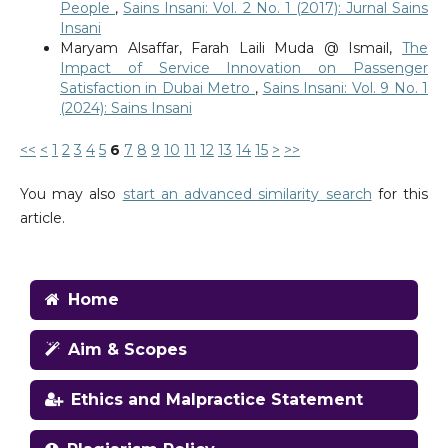
People
,
Sains Insani: Vol. 2 No. 1 (2017): Jurnal Sains
Insani
Maryam Alsaffar, Farah Laili Muda @ Ismail,
The
Impact of Service Innovation on Passenger
Satisfaction in Dubai Metro
,
Sains Insani: Vol. 9 No. 1
(2024): Sains Insani
<<
<
1
2
3
4
5
6
7
8
9
10
11
12
13
14
15
>
>>
You may also
start an advanced similarity search
for this
article.
Home
Aim & Scopes
Ethics and Malpractice Statement