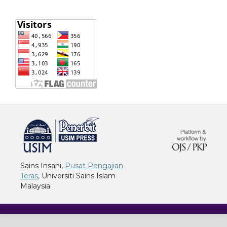
خرید vpn
Sains Insani,
Pusat Pengajian
Teras
, Universiti Sains Islam
Malaysia.