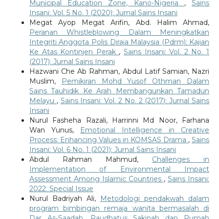
Municipal Education Zone, Kano-Nigeria
,
Sains
Insani: Vol. 5 No. 1 (2020): Jurnal Sains Insani
Megat Ayop Megat Arifin, Abd. Halim Ahmad,
Peranan Whistleblowing Dalam Meningkatkan
Integriti Anggota Polis Diraja Malaysia (Pdrm): Kajian
Ke Atas Kontinjen Perak
,
Sains Insani: Vol. 2 No. 1
(2017): Jurnal Sains Insani
Hazwani Che Ab Rahman, Abdul Latif Samian, Nazri
Muslim,
Pemikiran Mohd Yusof Othman Dalam
Sains Tauhidik Ke Arah Membangunkan Tamadun
Melayu
,
Sains Insani: Vol. 2 No. 2 (2017): Jurnal Sains
Insani
Nurul Fasheha Razali, Harrinni Md Noor, Farhana
Wan Yunus,
Emotional Intelligence in Creative
Process: Enhancing Values in KOMSAS Drama
,
Sains
Insani: Vol. 6 No. 1 (2021): Jurnal Sains Insani
Abdul Rahman Mahmud,
Challenges in
Implementation of Environmental Impact
Assessment Among Islamic Countries
,
Sains Insani:
2022: Special Issue
Nurul Badriyah Ali,
Metodologi pendakwah dalam
program bimbingan remaja wanita bermasalah di
Dar As-Saadah, Raudhatus Sakinah dan Rumah