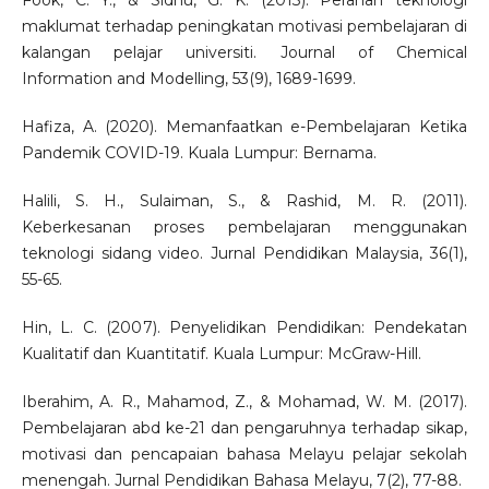
Fook, C. Y., & Sidhu, G. K. (2013). Peranan teknologi
maklumat terhadap peningkatan motivasi pembelajaran di
kalangan pelajar universiti. Journal of Chemical
Information and Modelling, 53(9), 1689-1699.
Hafiza, A. (2020). Memanfaatkan e-Pembelajaran Ketika
Pandemik COVID-19. Kuala Lumpur: Bernama.
Halili, S. H., Sulaiman, S., & Rashid, M. R. (2011).
Keberkesanan proses pembelajaran menggunakan
teknologi sidang video. Jurnal Pendidikan Malaysia, 36(1),
55-65.
Hin, L. C. (2007). Penyelidikan Pendidikan: Pendekatan
Kualitatif dan Kuantitatif. Kuala Lumpur: McGraw-Hill.
Iberahim, A. R., Mahamod, Z., & Mohamad, W. M. (2017).
Pembelajaran abd ke-21 dan pengaruhnya terhadap sikap,
motivasi dan pencapaian bahasa Melayu pelajar sekolah
menengah. Jurnal Pendidikan Bahasa Melayu, 7(2), 77-88.