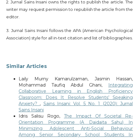
2. Jurnal Sains Insani owns the rights to publish the article. The
writer may request permission to republish the article from the
editor.
3. Jurnal Sains Insani follows the APA (American Psychological
Association) style for all in-text citation and list of bibliographies.
Similar Articles
Laily Murny Kamarulzaman, Jasmin Hassan,
Mohammad Taufiq Abdul Ghani,
Integrating
Collaborative Learning in English Proficiency
Classroom: Does It Resolve Students’ Speaking
Anxiety?
,
Sains Insani: Vol. 5 No. 1 (2020): Jurnal
Sains Insani
Idris Salisu Rogo,
The Impact Of Societal Re-
Orientation Programme (A Daidaita Sahu) In
Minimizing Adolescent Anti-Social Behaviour
Among Senior Secondary School Students In