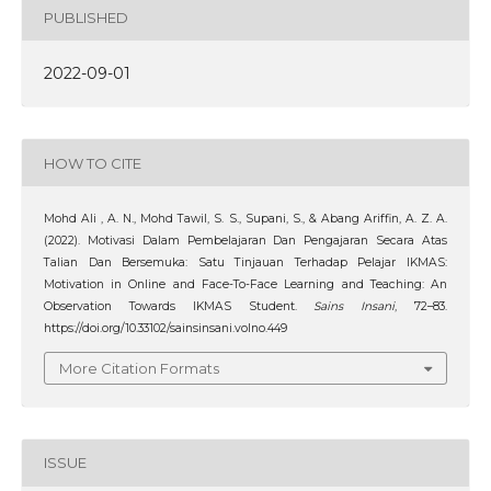
PUBLISHED
2022-09-01
HOW TO CITE
Mohd Ali , A. N., Mohd Tawil, S. S., Supani, S., & Abang Ariffin, A. Z. A.
(2022). Motivasi Dalam Pembelajaran Dan Pengajaran Secara Atas
Talian Dan Bersemuka: Satu Tinjauan Terhadap Pelajar IKMAS:
Motivation in Online and Face-To-Face Learning and Teaching: An
Observation Towards IKMAS Student.
Sains Insani
, 72–83.
https://doi.org/10.33102/sainsinsani.volno.449
More Citation Formats
ISSUE