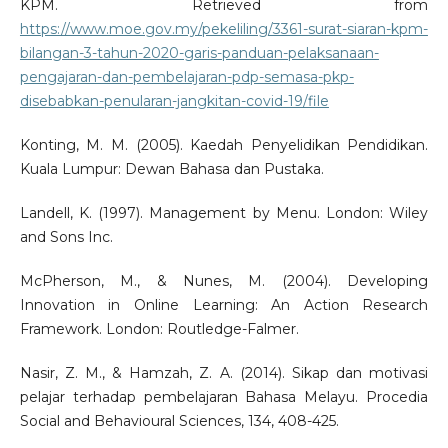
KPM. Retrieved from
https://www.moe.gov.my/pekeliling/3361-surat-siaran-kpm-
bilangan-3-tahun-2020-garis-panduan-pelaksanaan-
pengajaran-dan-pembelajaran-pdp-semasa-pkp-
disebabkan-penularan-jangkitan-covid-19/file
Konting, M. M. (2005). Kaedah Penyelidikan Pendidikan.
Kuala Lumpur: Dewan Bahasa dan Pustaka.
Landell, K. (1997). Management by Menu. London: Wiley
and Sons Inc.
McPherson, M., & Nunes, M. (2004). Developing
Innovation in Online Learning: An Action Research
Framework. London: Routledge-Falmer.
Nasir, Z. M., & Hamzah, Z. A. (2014). Sikap dan motivasi
pelajar terhadap pembelajaran Bahasa Melayu. Procedia
Social and Behavioural Sciences, 134, 408-425.