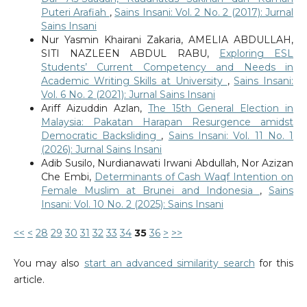
Puteri Arafiah
,
Sains Insani: Vol. 2 No. 2 (2017): Jurnal
Sains Insani
Nur Yasmin Khairani Zakaria, AMELIA ABDULLAH,
SITI NAZLEEN ABDUL RABU,
Exploring ESL
Students’ Current Competency and Needs in
Academic Writing Skills at University
,
Sains Insani:
Vol. 6 No. 2 (2021): Jurnal Sains Insani
Ariff Aizuddin Azlan,
The 15th General Election in
Malaysia: Pakatan Harapan Resurgence amidst
Democratic Backsliding
,
Sains Insani: Vol. 11 No. 1
(2026): Jurnal Sains Insani
Adib Susilo, Nurdianawati Irwani Abdullah, Nor Azizan
Che Embi,
Determinants of Cash Waqf Intention on
Female Muslim at Brunei and Indonesia
,
Sains
Insani: Vol. 10 No. 2 (2025): Sains Insani
<<
<
28
29
30
31
32
33
34
35
36
>
>>
You may also
start an advanced similarity search
for this
article.