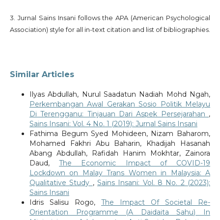
3. Jurnal Sains Insani follows the APA (American Psychological
Association) style for all in-text citation and list of bibliographies.
Similar Articles
Ilyas Abdullah, Nurul Saadatun Nadiah Mohd Ngah,
Perkembangan Awal Gerakan Sosio Politik Melayu
Di Terengganu: Tinjauan Dari Aspek Persejarahan
,
Sains Insani: Vol. 4 No. 1 (2019): Jurnal Sains Insani
Fathima Begum Syed Mohideen, Nizam Baharom,
Mohamed Fakhri Abu Baharin, Khadijah Hasanah
Abang Abdullah, Rafidah Hanim Mokhtar, Zainora
Daud,
The Economic Impact of COVID-19
Lockdown on Malay Trans Women in Malaysia: A
Qualitative Study
,
Sains Insani: Vol. 8 No. 2 (2023):
Sains Insani
Idris Salisu Rogo,
The Impact Of Societal Re-
Orientation Programme (A Daidaita Sahu) In