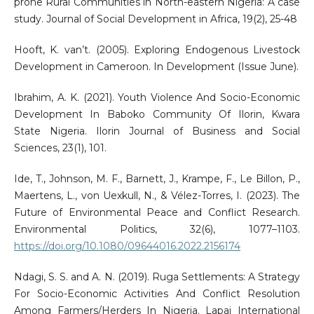
prone Rural Communities in North-eastern Nigeria: A case
study. Journal of Social Development in Africa, 19(2), 25-48
Hooft, K. van’t. (2005). Exploring Endogenous Livestock
Development in Cameroon. In Development (Issue June).
Ibrahim, A. K. (2021). Youth Violence And Socio-Economic
Development In Baboko Community Of Ilorin, Kwara
State Nigeria. Ilorin Journal of Business and Social
Sciences, 23(1), 101.
Ide, T., Johnson, M. F., Barnett, J., Krampe, F., Le Billon, P.,
Maertens, L., von Uexkull, N., & Vélez-Torres, I. (2023). The
Future of Environmental Peace and Conflict Research.
Environmental Politics, 32(6), 1077–1103.
https://doi.org/10.1080/09644016.2022.2156174
Ndagi, S. S. and A. N. (2019). Ruga Settlements: A Strategy
For Socio-Economic Activities And Conflict Resolution
Among Farmers/Herders In Nigeria. Lapai International