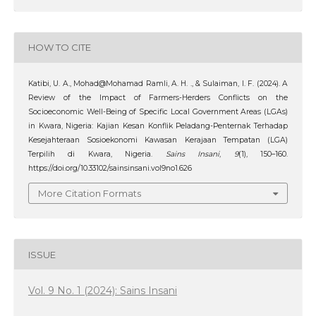
HOW TO CITE
Katibi, U. A., Mohad@Mohamad Ramli, A. H. ., & Sulaiman, I. F. (2024). A
Review of the Impact of Farmers-Herders Conflicts on the
Socioeconomic Well-Being of Specific Local Government Areas (LGAs)
in Kwara, Nigeria: Kajian Kesan Konflik Peladang-Penternak Terhadap
Kesejahteraan Sosioekonomi Kawasan Kerajaan Tempatan (LGA)
Terpilih di Kwara, Nigeria.
Sains Insani
,
9
(1), 150–160.
https://doi.org/10.33102/sainsinsani.vol9no1.626
More Citation Formats
ISSUE
Vol. 9 No. 1 (2024): Sains Insani