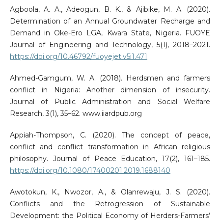
Agboola, A. A., Adeogun, B. K., & Ajibike, M. A. (2020).
Determination of an Annual Groundwater Recharge and
Demand in Oke-Ero LGA, Kwara State, Nigeria. FUOYE
Journal of Engineering and Technology, 5(1), 2018–2021.
https://doi.org/10.46792/fuoyejet.v5i1.471
Ahmed-Gamgum, W. A. (2018). Herdsmen and farmers
conflict in Nigeria: Another dimension of insecurity.
Journal of Public Administration and Social Welfare
Research, 3(1), 35–62. www.iiardpub.org
Appiah-Thompson, C. (2020). The concept of peace,
conflict and conflict transformation in African religious
philosophy. Journal of Peace Education, 17(2), 161–185.
https://doi.org/10.1080/17400201.2019.1688140
Awotokun, K., Nwozor, A., & Olanrewaju, J. S. (2020).
Conflicts and the Retrogression of Sustainable
Development: the Political Economy of Herders-Farmers’