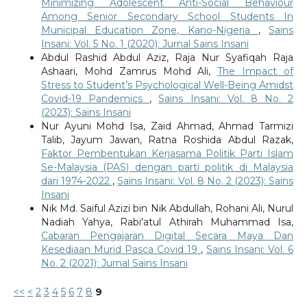
Minimizing Adolescent Anti-Social Behaviour
Among Senior Secondary School Students In
Municipal Education Zone, Kano-Nigeria
,
Sains
Insani: Vol. 5 No. 1 (2020): Jurnal Sains Insani
Abdul Rashid Abdul Aziz, Raja Nur Syafiqah Raja
Ashaari, Mohd Zamrus Mohd Ali,
The Impact of
Stress to Student’s Psychological Well-Being Amidst
Covid-19 Pandemics
,
Sains Insani: Vol. 8 No. 2
(2023): Sains Insani
Nur Ayuni Mohd Isa, Zaid Ahmad, Ahmad Tarmizi
Talib, Jayum Jawan, Ratna Roshida Abdul Razak,
Faktor Pembentukan Kerjasama Politik Parti Islam
Se-Malaysia (PAS) dengan parti politik di Malaysia
dari 1974-2022
,
Sains Insani: Vol. 8 No. 2 (2023): Sains
Insani
Nik Md. Saiful Azizi bin Nik Abdullah, Rohani Ali, Nurul
Nadiah Yahya, Rabi'atul Athirah Muhammad Isa,
Cabaran Pengajaran Digital Secara Maya Dan
Kesediaan Murid Pasca Covid 19
,
Sains Insani: Vol. 6
No. 2 (2021): Jurnal Sains Insani
<<
<
2
3
4
5
6
7
8
9