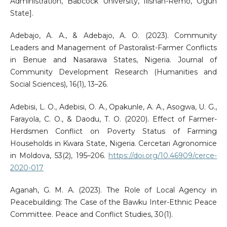
Administration, Babcock University, Ilishan-Remo, Ogun
State].
Adebajo, A. A., & Adebajo, A. O. (2023). Community
Leaders and Management of Pastoralist-Farmer Conflicts
in Benue and Nasarawa States, Nigeria. Journal of
Community Development Research (Humanities and
Social Sciences), 16(1), 13–26.
Adebisi, L. O., Adebisi, O. A., Opakunle, A. A., Asogwa, U. G.,
Farayola, C. O., & Daodu, T. O. (2020). Effect of Farmer-
Herdsmen Conflict on Poverty Status of Farming
Households in Kwara State, Nigeria. Cercetari Agronomice
in Moldova, 53(2), 195–206.
https://doi.org/10.46909/cerce-
2020-017
Aganah, G. M. A. (2023). The Role of Local Agency in
Peacebuilding: The Case of the Bawku Inter-Ethnic Peace
Committee. Peace and Conflict Studies, 30(1).