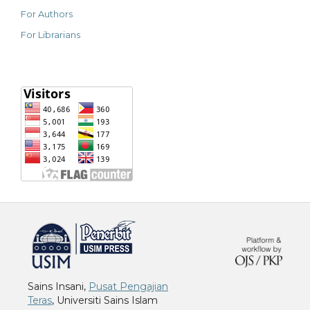
For Authors
For Librarians
خرید vpn
Sains Insani,
Pusat Pengajian
Teras
, Universiti Sains Islam