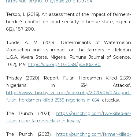
https://doi.org/10.1016/j.paid.2019.109794
Tersoo, I. (2016). An assessment of the impact of farmers-
herder’s conflict on food security in benue state, nigeria.
6(2), 187–200.
Tunde, A. M. (2019). Determinants of Watermelon
Production and its impact on the farmers in Ifelodun
L.G.A, Kwara State, Nigeria. Ruhuna Journal of Science,
10(2), 149.
https://doi.org/10.4038/rjs.v10i2.80
Thisday (2020) ‘Report: Fulani Herdsmen Killed 2,539
Nigerians in 654 Attacks’.
https://www.thisdaylive.com/index.php/2020/06/07/report-
fulani-herdsmen-killed-2539-nigerians-in-654-
attacks/.
The Punch (2021).
https://punchng.com/two-killed-as-
fulani-nupe-farmers-clash-in-kwara/
.
The Punch (2023).
https://punchng.com/farmer-killed-