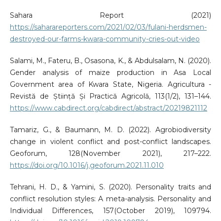
Sahara Report (2021)
https://saharareporters.com/2021/02/03/fulani-herdsmen-
destroyed-our-farms-‎kwara-community-cries-out-video
Salami, M., Fateru, B., Osasona, K., & Abdulsalam, N. (2020).
Gender analysis of maize production in Asa Local
Government area of Kwara State, Nigeria. Agricultura -
Revistă de Știință Și Practică Agricolă, 113(1/2), 131–144.
https://www.cabdirect.org/cabdirect/abstract/20219821112
Tamariz, G., & Baumann, M. D. (2022). Agrobiodiversity
change in violent conflict and post-conflict landscapes.
Geoforum, 128(November 2021), 217–222.
https://doi.org/10.1016/j.geoforum.2021.11.010
Tehrani, H. D., & Yamini, S. (2020). Personality traits and
conflict resolution styles: A meta-analysis. Personality and
Individual Differences, 157(October 2019), 109794.