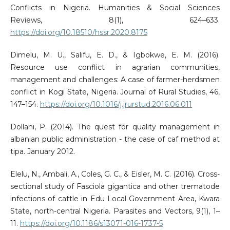
Conflicts in Nigeria. Humanities & Social Sciences
Reviews, 8(1), 624–633.
https://doi.org/10.18510/hssr.2020.8175
Dimelu, M. U., Salifu, E. D., & Igbokwe, E. M. (2016).
Resource use conflict in agrarian communities,
management and challenges: A case of farmer-herdsmen
conflict in Kogi State, Nigeria. Journal of Rural Studies, 46,
147–154.
https://doi.org/10.1016/j.jrurstud.2016.06.011
Dollani, P. (2014). The quest for quality management in
albanian public administration - the case of caf method at
tipa. January 2012.
Elelu, N., Ambali, A., Coles, G. C., & Eisler, M. C. (2016). Cross-
sectional study of Fasciola gigantica and other trematode
infections of cattle in Edu Local Government Area, Kwara
State, north-central Nigeria. Parasites and Vectors, 9(1), 1–
11.
https://doi.org/10.1186/s13071-016-1737-5