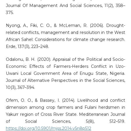
Journal Of Management And Social Sciences, 11(2), 358–
375.
Nyong, A., Fiki, C. O., & McLeman, R. (2006). Drought-
related conflicts, management and resolution in the West
African Sahel: Considerations for climate change research.
Erde, 137(3), 223–248.
Odalonu, B. H. (2020). Appraisal of the Political and Socio-
Economic Effects of Farmers-Herders Conflict in Uzo-
Uwani Local Government Area of Enugu State, Nigeria.
Journal of Alternative Perspectives in the Social Sciences,
10(3), 367–394.
Ofem, O. O., & Bassey, I. (2014). Livelihood and conflict
dimension among crop farmers and Fulani herdsmen in
Yakurr region of Cross River State. Mediterranean Journal
of Social Sciences, 5(8), 512–519.
https://doi.org/10.5901/mjss.2014.v5n8p512